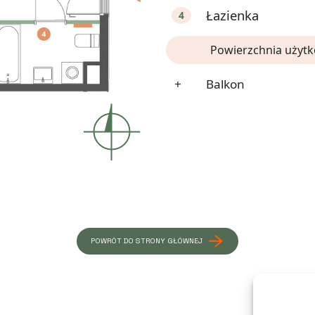
Łazienka
4
Powierzchnia użyt
+
Balkon
POWRÓT DO STRONY GŁÓWNEJ